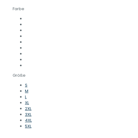
Farbe
Größe
S
M
L
XL
2XL
3XL
4XL
5XL