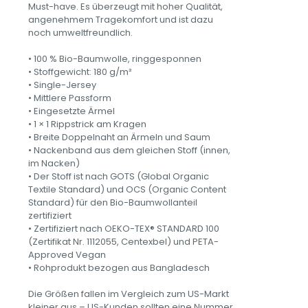
Shirt
Must-have. Es überzeugt mit hoher Qualität,
aus
angenehmem Tragekomfort und ist dazu
Bio-
noch umweltfreundlich.
Baumwolle
Menge
• 100 % Bio-Baumwolle, ringgesponnen
• Stoffgewicht: 180 g/m²
• Single-Jersey
• Mittlere Passform
• Eingesetzte Ärmel
• 1 × 1 Rippstrick am Kragen
• Breite Doppelnaht an Ärmeln und Saum
• Nackenband aus dem gleichen Stoff (innen,
im Nacken)
• Der Stoff ist nach GOTS (Global Organic
Textile Standard) und OCS (Organic Content
Standard) für den Bio-Baumwollanteil
zertifiziert
• Zertifiziert nach OEKO-TEX® STANDARD 100
(Zertifikat Nr. 1112055, Centexbel) und PETA-
Approved Vegan
• Rohprodukt bezogen aus Bangladesch
Die Größen fallen im Vergleich zum US-Markt
kleiner aus – US-Kunden sollten eine Nummer