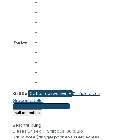
Farbe
Größe
Zurücksetzen
Größentabelle
SACHSENKIND
-
will ich haben
Ostdeutschland
-
Beschreibung
Unisex
Dieses Unisex-T-Shirt aus 100 % Bio-
T-
Baumwolle (ringgesponnen) ist ein echtes