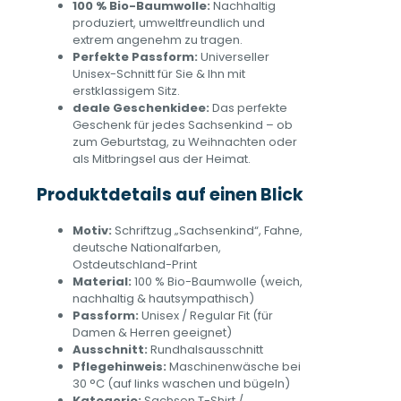
100 % Bio-Baumwolle:
Nachhaltig
produziert, umweltfreundlich und
extrem angenehm zu tragen.
Perfekte Passform:
Universeller
Unisex-Schnitt für Sie & Ihn mit
erstklassigem Sitz.
deale Geschenkidee:
Das perfekte
Geschenk für jedes Sachsenkind – ob
zum Geburtstag, zu Weihnachten oder
als Mitbringsel aus der Heimat.
Produktdetails auf einen Blick
Motiv:
Schriftzug „Sachsenkind“, Fahne,
deutsche Nationalfarben,
Ostdeutschland-Print
Material:
100 % Bio-Baumwolle (weich,
nachhaltig & hautsympathisch)
Passform:
Unisex / Regular Fit (für
Damen & Herren geeignet)
Ausschnitt:
Rundhalsausschnitt
Pflegehinweis:
Maschinenwäsche bei
30 °C (auf links waschen und bügeln)
Kategorie:
Sachsen T-Shirt /