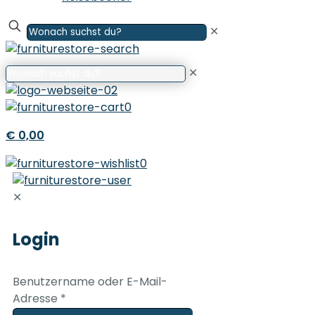
✕
✕
0
€ 0,00
0
✕
Login
Benutzername oder E-Mail-
Adresse
*