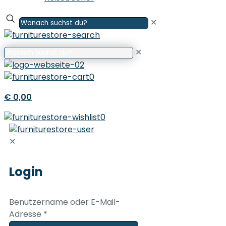
✕
✕
0
€ 0,00
0
✕
Login
Benutzername oder E-Mail-
Adresse
*