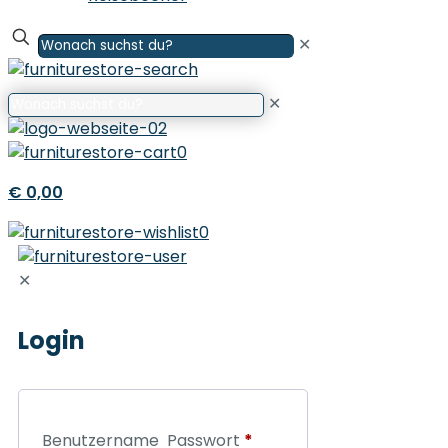
✕
✕
0
€ 0,00
0
✕
Login
Benutzername
Passwort
*