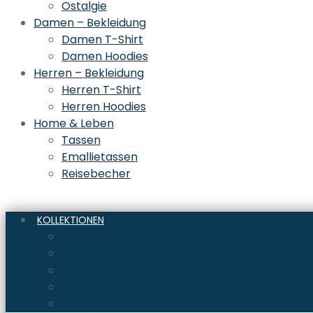
Ostalgie
Damen – Bekleidung
Damen T-Shirt
Damen Hoodies
Herren – Bekleidung
Herren T-Shirt
Herren Hoodies
Home & Leben
Tassen
Emallietassen
Reisebecher
KOLLEKTIONEN
mein Sachsen
Motorrad & Bike
Camping & Abenteuer
Kaffeetrinker
Ostalgie