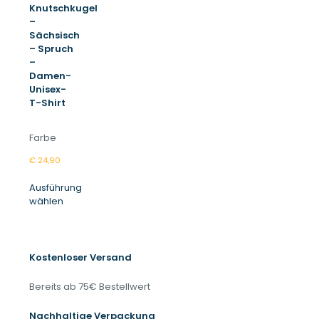
Knutschkugel
–
Sächsisch
– Spruch
–
Damen-
Unisex-
T-Shirt
Farbe
€
24,90
Ausführung
wählen
Dieses
Produkt
weist
mehrere
Kostenloser Versand
Varianten
auf.
Bereits ab 75€ Bestellwert
Die
Optionen
Nachhaltige Verpackung