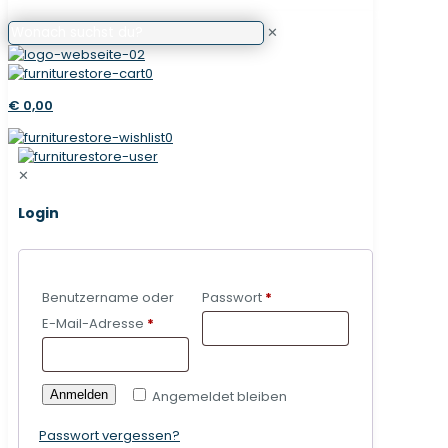
✕
0
€ 0,00
0
✕
Login
Benutzername oder
Passwort
*
E-Mail-Adresse
*
Anmelden
Angemeldet bleiben
Passwort vergessen?