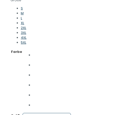
Größe
S
M
L
XL
2XL
3XL
4XL
5XL
Farbe