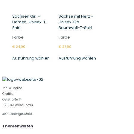
Sachsen Girl –
Sachse mit Herz –
Damen-Unisex-T-
Unisex-Bio-
Shirt
Baumwoll-T-Shirt
Farbe
Farbe
€
24,90
€
27,90
Dieses
Dieses
Ausführung wählen
Ausführung wählen
Produkt
Produkt
weist
weist
mehrere
mehrere
Varianten
Varianten
auf.
auf.
Die
Die
Inh. A. Mörbe
Optionen
Optionen
Grafiker
können
können
Oststraße 14
auf
auf
02694 Großdubrau
der
der
kein Ladengeschäft
Produktseite
Produktseite
gewählt
gewählt
Themenwelten
werden
werden