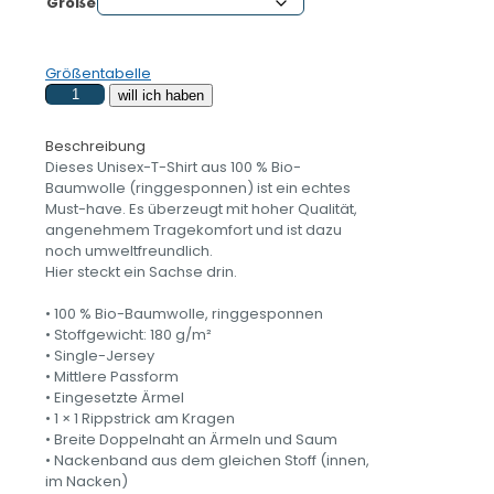
Größe
Größentabelle
SACHSENKIND
will ich haben
-
Inside
Beschreibung
-
Dieses Unisex-T-Shirt aus 100 % Bio-
Unisex
Baumwolle (ringgesponnen) ist ein echtes
T-
Must-have. Es überzeugt mit hoher Qualität,
Shirt
angenehmem Tragekomfort und ist dazu
aus
noch umweltfreundlich.
Bio-
Hier steckt ein Sachse drin.
Baumwolle
Menge
• 100 % Bio-Baumwolle, ringgesponnen
• Stoffgewicht: 180 g/m²
• Single-Jersey
• Mittlere Passform
• Eingesetzte Ärmel
• 1 × 1 Rippstrick am Kragen
• Breite Doppelnaht an Ärmeln und Saum
• Nackenband aus dem gleichen Stoff (innen,
im Nacken)