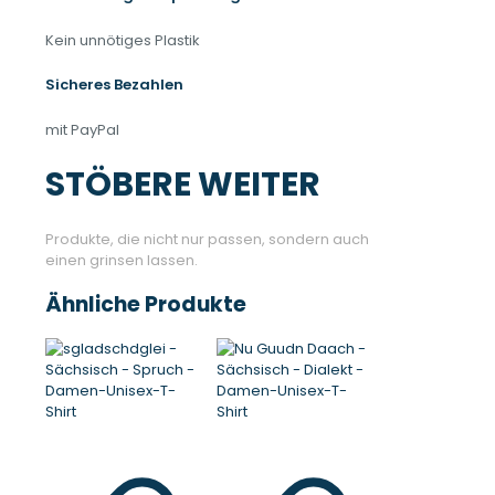
können
auf
Kein unnötiges Plastik
der
Produktseite
Sicheres Bezahlen
gewählt
werden
mit PayPal
STÖBERE WEITER
Produkte, die nicht nur passen, sondern auch
einen grinsen lassen.
Ähnliche Produkte