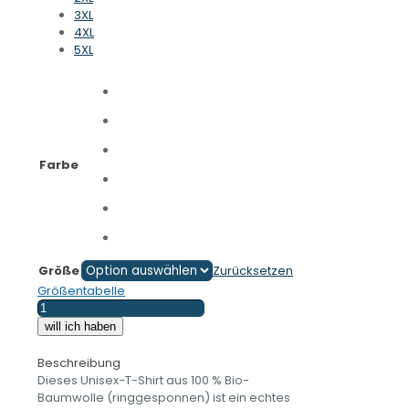
3XL
4XL
5XL
Farbe
Größe
Zurücksetzen
Größentabelle
SACHSENKIND
-
will ich haben
Inside
-
Beschreibung
Unisex
Dieses Unisex-T-Shirt aus 100 % Bio-
T-
Baumwolle (ringgesponnen) ist ein echtes