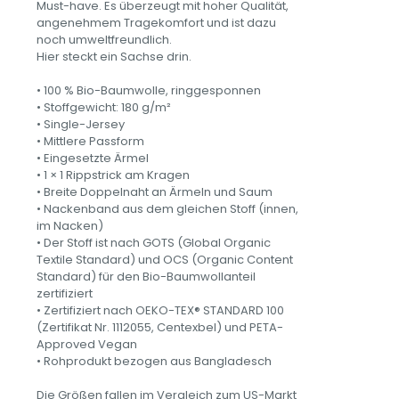
Shirt
Must-have. Es überzeugt mit hoher Qualität,
aus
angenehmem Tragekomfort und ist dazu
Bio-
noch umweltfreundlich.
Baumwolle
Hier steckt ein Sachse drin.
Menge
• 100 % Bio-Baumwolle, ringgesponnen
• Stoffgewicht: 180 g/m²
• Single-Jersey
• Mittlere Passform
• Eingesetzte Ärmel
• 1 × 1 Rippstrick am Kragen
• Breite Doppelnaht an Ärmeln und Saum
• Nackenband aus dem gleichen Stoff (innen,
im Nacken)
• Der Stoff ist nach GOTS (Global Organic
Textile Standard) und OCS (Organic Content
Standard) für den Bio-Baumwollanteil
zertifiziert
• Zertifiziert nach OEKO-TEX® STANDARD 100
(Zertifikat Nr. 1112055, Centexbel) und PETA-
Approved Vegan
• Rohprodukt bezogen aus Bangladesch
Die Größen fallen im Vergleich zum US-Markt