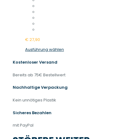
€
27,90
Dieses
Ausführung wählen
Produkt
weist
Kostenloser Versand
mehrere
Varianten
Bereits ab 75€ Bestellwert
auf.
Die
Nachhaltige Verpackung
Optionen
können
Kein unnötiges Plastik
auf
der
Sicheres Bezahlen
Produktseite
gewählt
mit PayPal
werden