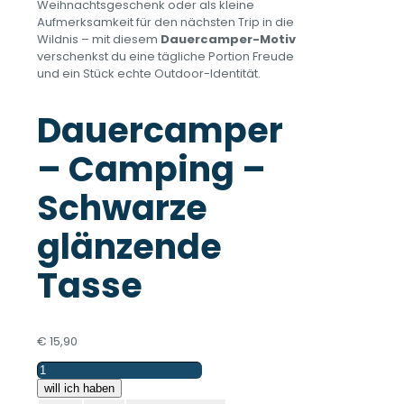
Weihnachtsgeschenk oder als kleine
Aufmerksamkeit für den nächsten Trip in die
Wildnis – mit diesem
Dauercamper-Motiv
verschenkst du eine tägliche Portion Freude
und ein Stück echte Outdoor-Identität.
Dauercamper
– Camping –
Schwarze
glänzende
Tasse
€
15,90
Dauercamper
-
will ich haben
Camping