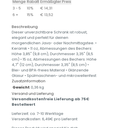
Menge
Rabatt
Ermäßigter Preis
-
3 - 5
10%
€
14,31
Schwarze
6 +
15%
€
13,52
glänzende
Tasse
Beschreibung
Menge
Dieser unverzichtbare Schrank ist robust,
elegant und perfekt für deinen
morgendlichen Java- oder Nachmittagstee. •
Keramik • 11 oz, Abmessungen des Bechers:
Höhe 3,85" (9,8 cm), Durchmesser 3,35" (8,5
cm) • 15 oz, Abmessungen des Bechers: Höhe
4,7" (12 cm), Durchmesser 3,35" (8,5 cm) •
Blei- und BPA-freies Material • Glänzende
Glasur • Spülmaschinen- und mikrowellenfest
Zusatzinformation
Gewicht
0,36 kg
Versand und Lieferung
Versandkostenfreie Lieferung ab 75€
Bestellwert
Lieferzeit: ca. 7-10 Werktage
Versandkosten: 6,49€ pro Lieferant