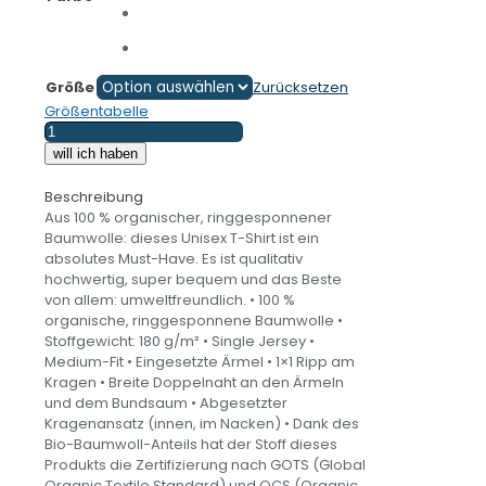
Größe
Zurücksetzen
Größentabelle
Dauercamper
-
will ich haben
Camping
-
Beschreibung
Unisex-
Aus 100 % organischer, ringgesponnener
Bio-
Baumwolle: dieses Unisex T-Shirt ist ein
Baumwoll-
absolutes Must-Have. Es ist qualitativ
T-
hochwertig, super bequem und das Beste
Shirt
von allem: umweltfreundlich. • 100 %
Menge
organische, ringgesponnene Baumwolle •
Stoffgewicht: 180 g/m² • Single Jersey •
Medium-Fit • Eingesetzte Ärmel • 1×1 Ripp am
Kragen • Breite Doppelnaht an den Ärmeln
und dem Bundsaum • Abgesetzter
Kragenansatz (innen, im Nacken) • Dank des
Bio-Baumwoll-Anteils hat der Stoff dieses
Produkts die Zertifizierung nach GOTS (Global
Organic Textile Standard) und OCS (Organic