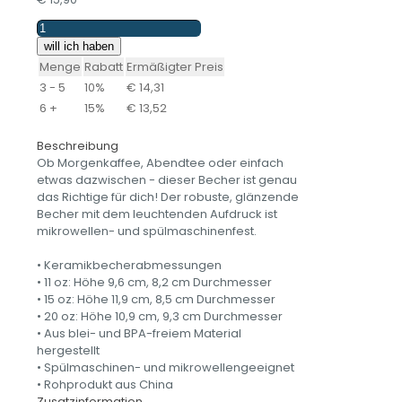
Camper
Mama
will ich haben
-
Menge
Rabatt
Ermäßigter Preis
Weiße,
3 - 5
10%
€
14,31
glänzende
6 +
15%
€
13,52
Tasse
Menge
Beschreibung
Ob Morgenkaffee, Abendtee oder einfach
etwas dazwischen - dieser Becher ist genau
das Richtige für dich! Der robuste, glänzende
Becher mit dem leuchtenden Aufdruck ist
mikrowellen- und spülmaschinenfest.
• Keramikbecherabmessungen
• 11 oz: Höhe 9,6 cm, 8,2 cm Durchmesser
• 15 oz: Höhe 11,9 cm, 8,5 cm Durchmesser
• 20 oz: Höhe 10,9 cm, 9,3 cm Durchmesser
• Aus blei- und BPA-freiem Material
hergestellt
• Spülmaschinen- und mikrowellengeeignet
• Rohprodukt aus China
Zusatzinformation