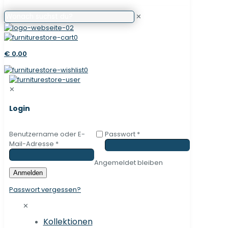
✕
0
€ 0,00
0
✕
Login
Benutzername oder E-
Passwort
*
Mail-Adresse
*
Angemeldet bleiben
Anmelden
Passwort vergessen?
✕
Kollektionen