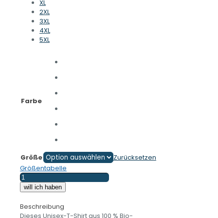
XL
2XL
3XL
4XL
5XL
Farbe
Größe
Zurücksetzen
Größentabelle
SACHSENKIND
und
will ich haben
STOLZ
drauf
Beschreibung
-
Dieses Unisex-T-Shirt aus 100 % Bio-