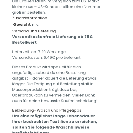
Die Größen fallen im Vergleich zum US-Markt
kleiner aus – US-Kunden sollten eine Nummer
größer bestellen.
Zusatzinformation
Gewicht
n. v.
Versand und Lieferung
Versandkostenfreie Lieferung ab 75€
Bestellwert
Lieferzeit: ca. 7-10 Werktage
Versandkosten: 6,49€ pro Lieferant
Dieses Produkt wird speziell für dich
angefertigt, sobald du eine Bestellung
aufgibst – daher dauert die Lieferung etwas
länger. Die Fertigung auf Bestellung statt in
Massenproduktion trägt dazu bei,
Überproduktion zu vermeiden. Vielen Dank
auch für deine bewusste Kaufentscheidung!
Bekleidung- Wasch und Pflegetipps
Um eine möglichst lange Lebensdauer
Ihrer bedruckten Textilien zu erreichen,
sollten Sie folgende Waschhinweise
berücksichtigen: