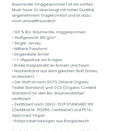
Unisex
Baumwolle (ringgesponnen) ist ein echtes
T-
Must-have. Es überzeugt mit hoher Qualität,
Shirt
angenehmem Tragekomfort und ist dazu
aus
noch umweltfreundlich.
Bio-
Baumwolle
• 100 % Bio-Baumwolle, ringgesponnen
Menge
• Stoffgewicht: 180 g/m²
• Single-Jersey
• Mittlere Passform
• Eingesetzte Ärmel
• 1 × 1 Rippstrick am Kragen
• Breite Doppelnaht an Ärmeln und Saum
• Nackenband aus dem gleichen Stoff (innen,
im Nacken)
• Der Stoff ist nach GOTS (Global Organic
Textile Standard) und OCS (Organic Content
Standard) für den Bio-Baumwollanteil
zertifiziert
• Zertifiziert nach OEKO-TEX® STANDARD 100
(Zertifikat Nr. 1112055, Centexbel) und PETA-
Approved Vegan
• Rohprodukt bezogen aus Bangladesch