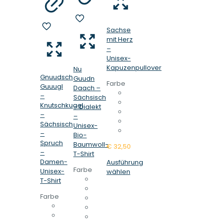
Sachse
mit Herz
–
Unisex-
Kapuzenpullover
Nu
Gnuudsch
Guudn
Farbe
Guuugl
Daach –
–
Sächsisch
Knutschkugel
– Dialekt
–
–
Sächsisch
Unisex-
–
Bio-
Spruch
Baumwoll-
€
32,50
–
T-Shirt
Damen-
Ausführung
Farbe
Unisex-
Dieses
wählen
T-Shirt
Produkt
weist
Farbe
mehrere
Varianten
auf.