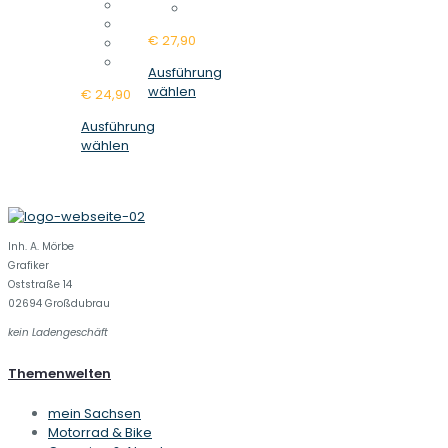
Die
Optionen
€
27,90
können
auf
Ausführung
der
Dieses
wählen
€
24,90
Produktseite
Produkt
gewählt
Ausführung
weist
Dieses
werden
wählen
mehrere
Produkt
Varianten
weist
auf.
mehrere
Die
Varianten
Optionen
auf.
können
Inh. A. Mörbe
Die
auf
Grafiker
Optionen
der
Oststraße 14
können
Produktseite
02694 Großdubrau
auf
gewählt
kein Ladengeschäft
der
werden
Produktseite
gewählt
Themenwelten
werden
mein Sachsen
Motorrad & Bike