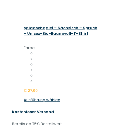
sgladschdglei – Sächsisch – Spruch
– Unisex-Bio-Baumwoll-T-Shirt
Farbe
€
27,90
Dieses
Ausführung wählen
Produkt
weist
Kostenloser Versand
mehrere
Varianten
Bereits ab 75€ Bestellwert
auf.