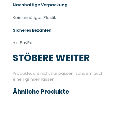
Die
Nachhaltige Verpackung
Optionen
können
Kein unnötiges Plastik
auf
der
Sicheres Bezahlen
Produktseite
gewählt
mit PayPal
werden
STÖBERE WEITER
Produkte, die nicht nur passen, sondern auch
einen grinsen lassen.
Ähnliche Produkte