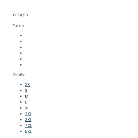
€
24,90
Farbe
Größe
XS
S
M
L
XL
2XL
3XL
4XL
5XL