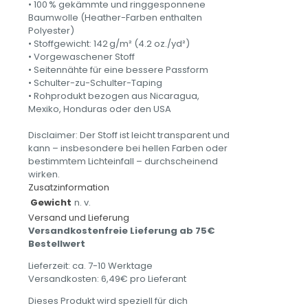
• 100 % gekämmte und ringgesponnene
Baumwolle (Heather-Farben enthalten
Polyester)
• Stoffgewicht: 142 g/m² (4.2 oz./yd²)
• Vorgewaschener Stoff
• Seitennähte für eine bessere Passform
• Schulter-zu-Schulter-Taping
• Rohprodukt bezogen aus Nicaragua,
Mexiko, Honduras oder den USA
Disclaimer: Der Stoff ist leicht transparent und
kann – insbesondere bei hellen Farben oder
bestimmtem Lichteinfall – durchscheinend
wirken.
Zusatzinformation
Gewicht
n. v.
Versand und Lieferung
Versandkostenfreie Lieferung ab 75€
Bestellwert
Lieferzeit: ca. 7-10 Werktage
Versandkosten: 6,49€ pro Lieferant
Dieses Produkt wird speziell für dich