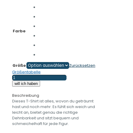
Farbe
Größe
Zurücksetzen
Größentabelle
SACHSENKIND
und
will ich haben
STOLZ
drauf
Beschreibung
-
Dieses T-Shirt ist alles, wovon du geträumt
Damen-
hast und noch mehr. Es fühlt sich weich und
Unisex-
leicht an, bietet genau die richtige
T-
Dehnbarkeit und sitzt bequem und
Shirt
schmeichelhaft für jede Figur.
Menge