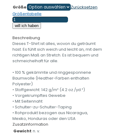
Größe
Zurücksetzen
Größentabelle
Motorrad
fahren
will ich haben
ist
meine
Beschreibung
Flucht
Dieses T-Shirt ist alles, wovon du geträumt
aus
hast. Es fühlt sich weich und leicht an, mit dem
der
richtigen Maß an Stretch. Es ist bequem und
Realität
schmeichelhaft für alle.
-
Damen-
• 100 % gekämmte und ringgesponnene
T-
Baumwolle (Heather-Farben enthalten
Shirt
Polyester)
Menge
• Stoffgewicht: 142 g/m² (4.2 oz./yd.²)
• Vorgekrumpftes Gewebe
• Mit Seitennaht
• Schulter-zu-Schulter-Taping
• Rohprodukt bezogen aus Nicaragua,
Mexiko, Honduras oder den USA
Zusatzinformation
Gewicht
n. v.