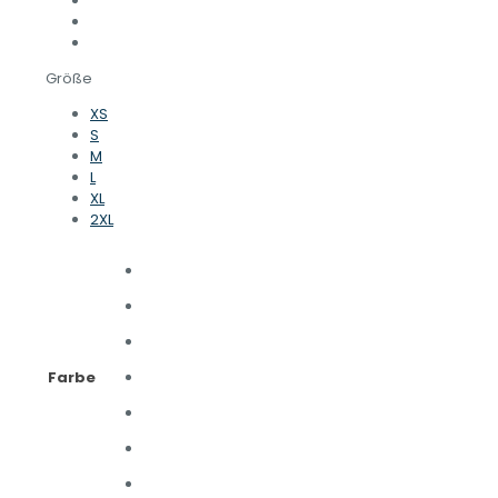
Größe
XS
S
M
L
XL
2XL
Farbe