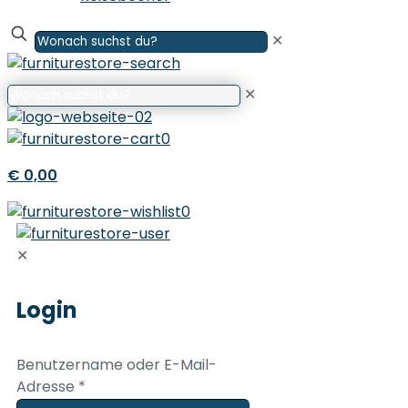
✕
✕
0
€ 0,00
0
✕
Login
Benutzername oder E-Mail-
Adresse
*