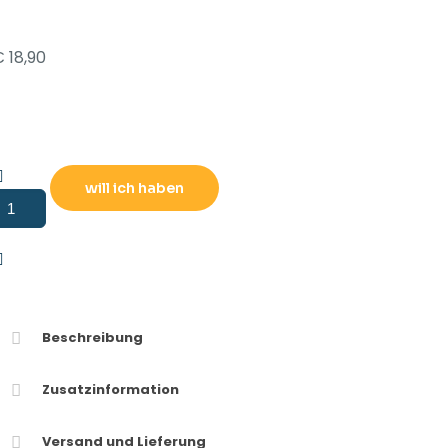
€
18,90
will ich haben
otorrad
iker
mailletasse
Menge
Beschreibung
Zusatzinformation
Versand und Lieferung