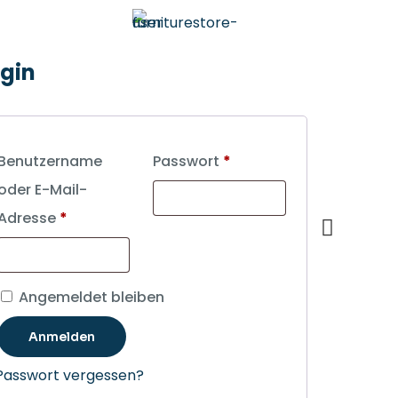
✕
gin
Benutzername
Passwort
*
oder E-Mail-
Adresse
*
Angemeldet bleiben
Anmelden
Passwort vergessen?