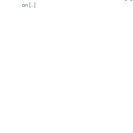
an
[…]