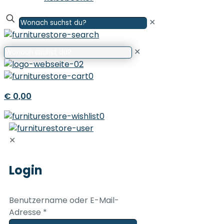
✕
✕
0
€ 0,00
0
✕
Login
Benutzername oder E-Mail-
Adresse
*