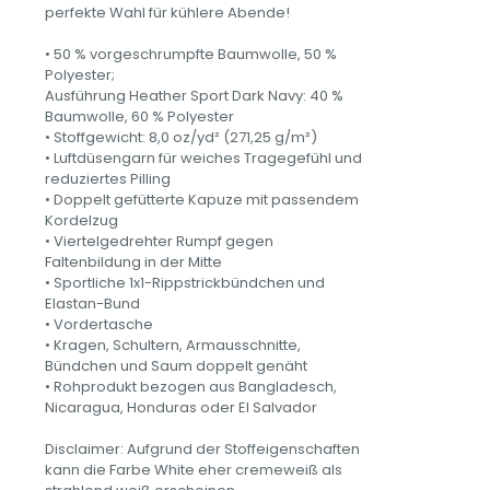
eigentlich
perfekte Wahl für kühlere Abende!
genau
wie
• 50 % vorgeschrumpfte Baumwolle, 50 %
ein
Polyester;
Normaler
Ausführung Heather Sport Dark Navy: 40 %
–
Baumwolle, 60 % Polyester
Opa,
• Stoffgewicht: 8,0 oz/yd² (271,25 g/m²)
nur
• Luftdüsengarn für weiches Tragegefühl und
viel
reduziertes Pilling
cooler
• Doppelt gefütterte Kapuze mit passendem
–
Kordelzug
Unisex-
• Viertelgedrehter Rumpf gegen
Kapuzenpullover
Faltenbildung in der Mitte
Menge
• Sportliche 1x1-Rippstrickbündchen und
Elastan-Bund
• Vordertasche
• Kragen, Schultern, Armausschnitte,
Bündchen und Saum doppelt genäht
• Rohprodukt bezogen aus Bangladesch,
Nicaragua, Honduras oder El Salvador
Disclaimer: Aufgrund der Stoffeigenschaften
kann die Farbe White eher cremeweiß als