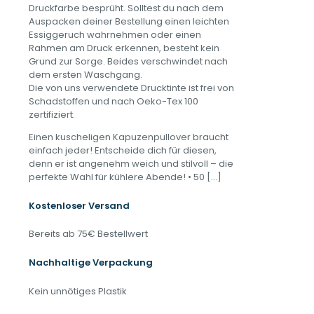
Druckfarbe besprüht. Solltest du nach dem
Auspacken deiner Bestellung einen leichten
Essiggeruch wahrnehmen oder einen
Rahmen am Druck erkennen, besteht kein
Grund zur Sorge. Beides verschwindet nach
dem ersten Waschgang.
Die von uns verwendete Drucktinte ist frei von
Schadstoffen und nach Oeko-Tex 100
zertifiziert.
Einen kuscheligen Kapuzenpullover braucht
einfach jeder! Entscheide dich für diesen,
denn er ist angenehm weich und stilvoll – die
perfekte Wahl für kühlere Abende! • 50
[…]
Kostenloser Versand
Bereits ab 75€ Bestellwert
Nachhaltige Verpackung
Kein unnötiges Plastik