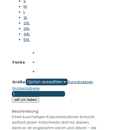
S
M
L
XL
2XL
3XL
4XL
5XL
Farbe
Größe
Zurücksetzen
Größentabelle
Ich
bin
will ich haben
ein
richtiger
Beschreibung
Biker
Einen kuscheligen Kapuzenpullover braucht
–
einfach jeder! Entscheide dich für diesen,
Opa,
denn er ist angenehm weich und stilvoll – die