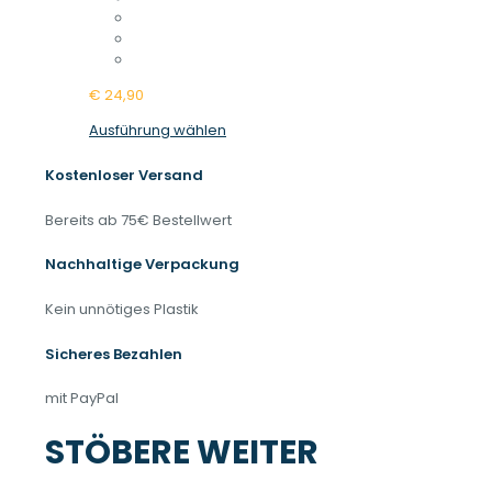
€
24,90
Dieses
Ausführung wählen
Produkt
weist
Kostenloser Versand
mehrere
Varianten
Bereits ab 75€ Bestellwert
auf.
Die
Nachhaltige Verpackung
Optionen
können
Kein unnötiges Plastik
auf
der
Sicheres Bezahlen
Produktseite
gewählt
mit PayPal
werden
STÖBERE WEITER