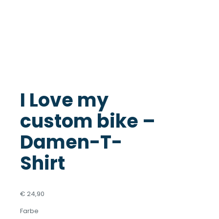
I Love my
custom bike –
Damen-T-
Shirt
€
24,90
Farbe