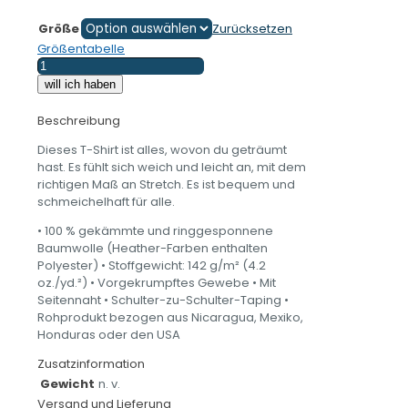
Größe
Zurücksetzen
Größentabelle
I
Love
will ich haben
my
custom
Beschreibung
bike
Dieses T-Shirt ist alles, wovon du geträumt
-
hast. Es fühlt sich weich und leicht an, mit dem
Damen-
richtigen Maß an Stretch. Es ist bequem und
T-
schmeichelhaft für alle.
Shirt
Menge
• 100 % gekämmte und ringgesponnene
Baumwolle (Heather-Farben enthalten
Polyester) • Stoffgewicht: 142 g/m² (4.2
oz./yd.²) • Vorgekrumpftes Gewebe • Mit
Seitennaht • Schulter-zu-Schulter-Taping •
Rohprodukt bezogen aus Nicaragua, Mexiko,
Honduras oder den USA
Zusatzinformation
Gewicht
n. v.
Versand und Lieferung