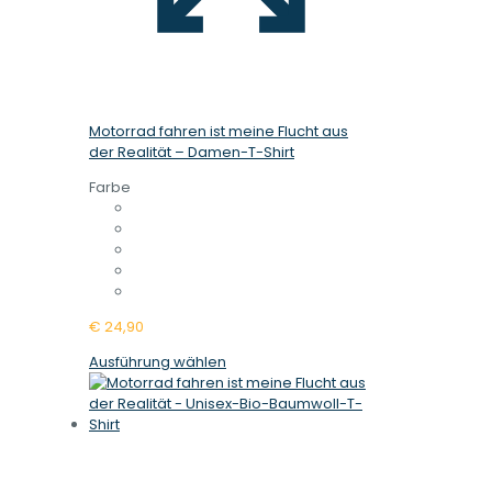
Motorrad fahren ist meine Flucht aus
der Realität – Damen-T-Shirt
Farbe
€
24,90
Dieses
Ausführung wählen
Produkt
weist
mehrere
Varianten
auf.
Die