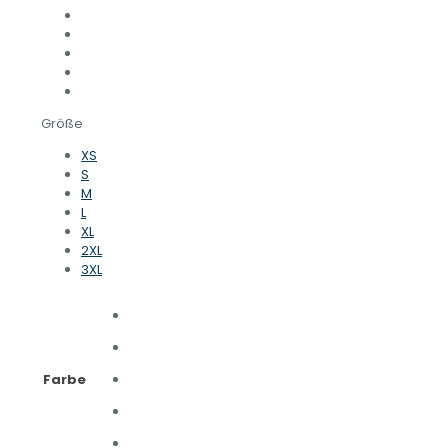
Größe
XS
S
M
L
XL
2XL
3XL
Farbe