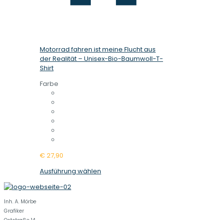
Motorrad fahren ist meine Flucht aus
der Realität – Unisex-Bio-Baumwoll-T-
Shirt
Farbe
€
27,90
Dieses
Ausführung wählen
Produkt
weist
mehrere
Inh. A. Mörbe
Varianten
Grafiker
auf.