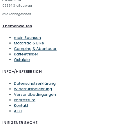
Oststraße 14
Die
02694 Großdubrau
Optionen
kein Ladengeschäft
können
auf
Themenwelten
der
Produktseite
gewählt
mein Sachsen
werden
Motorrad & Bike
Camping & Abenteuer
Kaffeetrinker
Ostalgie
INFO-/HILFEBEREICH
Datenschutzerklärung
Widerrufsbelehrung
Versandbedingungen
Impressum
Kontakt
AGB
IN EIGENER SACHE