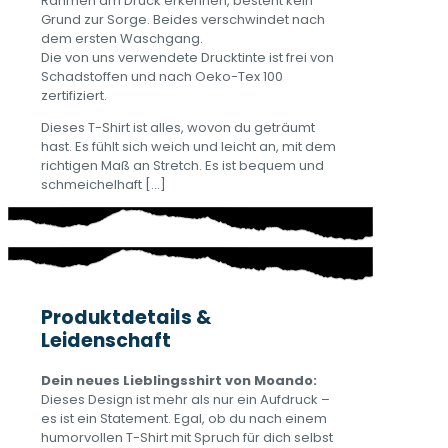
Rahmen am Druck erkennen, besteht kein
Grund zur Sorge. Beides verschwindet nach
dem ersten Waschgang.
Die von uns verwendete Drucktinte ist frei von
Schadstoffen und nach Oeko-Tex 100
zertifiziert.
Dieses T-Shirt ist alles, wovon du geträumt
hast. Es fühlt sich weich und leicht an, mit dem
richtigen Maß an Stretch. Es ist bequem und
schmeichelhaft
[…]
Produktdetails &
Leidenschaft
Dein neues Lieblingsshirt von Moando:
Dieses Design ist mehr als nur ein Aufdruck –
es ist ein Statement. Egal, ob du nach einem
humorvollen T-Shirt mit Spruch für dich selbst