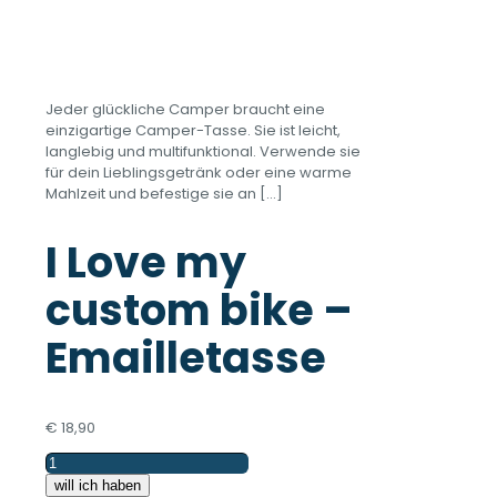
Jeder glückliche Camper braucht eine
einzigartige Camper-Tasse. Sie ist leicht,
langlebig und multifunktional. Verwende sie
für dein Lieblingsgetränk oder eine warme
Mahlzeit und befestige sie an
[…]
I Love my
custom bike –
Emailletasse
€
18,90
I
Love
will ich haben