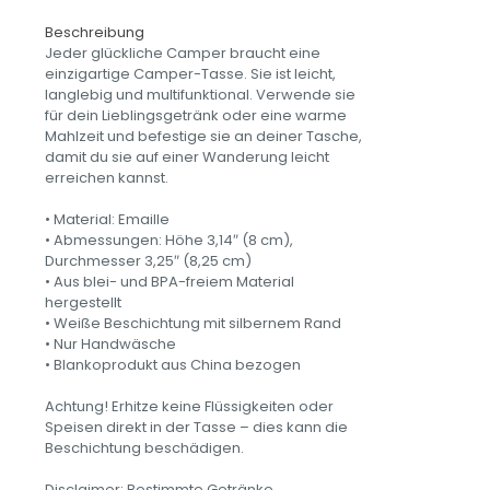
my
custom
Beschreibung
bike
Jeder glückliche Camper braucht eine
-
einzigartige Camper-Tasse. Sie ist leicht,
Emailletasse
langlebig und multifunktional. Verwende sie
Menge
für dein Lieblingsgetränk oder eine warme
Mahlzeit und befestige sie an deiner Tasche,
damit du sie auf einer Wanderung leicht
erreichen kannst.
• Material: Emaille
• Abmessungen: Höhe 3,14″ (8 cm),
Durchmesser 3,25″ (8,25 cm)
• Aus blei- und BPA-freiem Material
hergestellt
• Weiße Beschichtung mit silbernem Rand
• Nur Handwäsche
• Blankoprodukt aus China bezogen
Achtung! Erhitze keine Flüssigkeiten oder
Speisen direkt in der Tasse – dies kann die
Beschichtung beschädigen.
Disclaimer: Bestimmte Getränke,