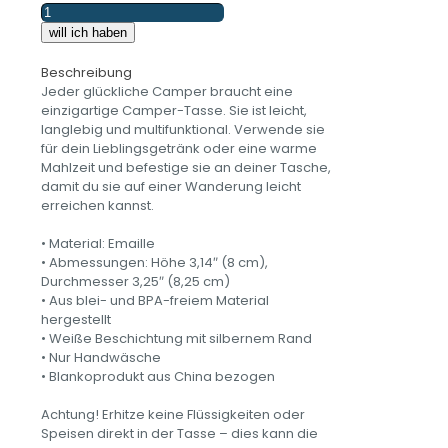
Biker
King
will ich haben
Motorrad
König
Beschreibung
-
Jeder glückliche Camper braucht eine
Emailletasse
einzigartige Camper-Tasse. Sie ist leicht,
Menge
langlebig und multifunktional. Verwende sie
für dein Lieblingsgetränk oder eine warme
Mahlzeit und befestige sie an deiner Tasche,
damit du sie auf einer Wanderung leicht
erreichen kannst.
• Material: Emaille
• Abmessungen: Höhe 3,14″ (8 cm),
Durchmesser 3,25″ (8,25 cm)
• Aus blei- und BPA-freiem Material
hergestellt
• Weiße Beschichtung mit silbernem Rand
• Nur Handwäsche
• Blankoprodukt aus China bezogen
Achtung! Erhitze keine Flüssigkeiten oder
Speisen direkt in der Tasse – dies kann die